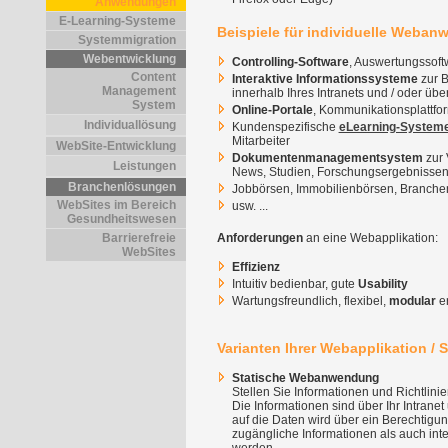
Anwendungen
E-Learning-Systeme
Beispiele für individuelle Weba
Systemmigration
Webentwicklung
Controlling-Software
, Auswertungssof
Content
Interaktive Informationssysteme
zur B
Management
innerhalb Ihres Intranets und / oder über
System
Online-Portale
, Kommunikationsplattfo
Individuallösung
Kundenspezifische
eLearning-System
Mitarbeiter
WebSite-Entwicklung
Dokumentenmanagementsystem
zur 
Leistungen
News, Studien, Forschungsergebnissen, 
Branchenlösungen
Jobbörsen, Immobilienbörsen, Branchenb
WebSites im Bereich
usw. ...
Gesundheitswesen
Anforderungen
an eine Webapplikation:
Barrierefreie
WebSites
Effizienz
Intuitiv bedienbar, gute
Usability
Wartungsfreundlich, flexibel,
modular
er
Varianten Ihrer Webapplikation / 
Statische Webanwendung
Stellen Sie Informationen und Richtlinie
Die Informationen sind über Ihr Intranet 
auf die Daten wird über ein Berechtigu
zugängliche Informationen als auch inte