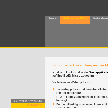
Home
Software / Web
Datenba
Individuelle Anwendungsentwickl
Inhalt und Funktionalität der
Webapplikati
auf Ihre Bedürfnisse abgestimmt
.
Vorteile
einer Webapplikation:
die Webapplikation ist
von überall
über 
Intranet
erreichbar
es wird
keine zusätzliche
installieren
S
benötigt
Softwareentwicklung
Der Zugriff erfolgt über einen Internet 
Individuelle
Firefox oder Edge)